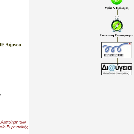
Υγεία & Πρόληψη
Γεωπονική Επικαιρότητα
 ΠΕ Λήμνου
ν
&
ν υλοποίηση των
αμείο Ευρωπαϊκής