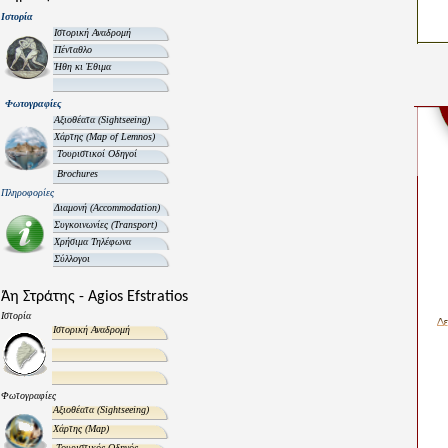
Ιστορία
Ιστορική Αναδρομή
Πένταθλο
Ήθη κι Έθιμα
Φωτογραφίες
Αξιοθέατα
(Sightseeing)
Χάρτης
(Map of Lemnos)
Τουριστικοί Οδηγοί
Brochures
Πληροφορίες
Διαμονή
(Accommodation)
Συγκοινωνίες
(Transport)
Χρήσιμα Τηλέφωνα
Σύλλογοι
Άη Στράτης - Agios Efstratios
Ιστορία
Ιστορική Αναδρομή
Φωτογραφίες
Αξιοθέατα
(Sightseeing)
Χάρτης
(Map)
Τουριστικός Οδηγός