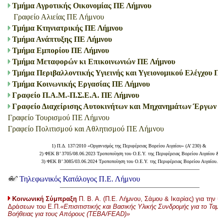
Τμήμα Αγροτικής Οικονομίας ΠΕ Λήμνου
Γραφείο Αλιείας ΠΕ Λήμνου
Τμήμα Κτηνιατρικής ΠΕ Λήμνου
Τμήμα Ανάπτυξης ΠΕ Λήμνου
Τμήμα Εμπορίου ΠΕ Λήμνου
Τμήμα Μεταφορών κι Επικοινωνιών ΠΕ Λήμνου
Τμήμα Περιβαλλοντικής Υγιεινής και Υγειονομικού Ελέγχου
Τμήμα Κοινωνικής Εργασίας ΠΕ Λήμνου
Γραφείο Π.Α.Μ.-Π.Σ.Ε.Α. ΠΕ Λήμνου
Γραφείο Διαχείρισης Αυτοκινήτων και Μηχανημάτων Έργω
Γραφείο Τουρισμού ΠΕ Λήμνου
Γραφείο Πολιτισμού και Αθλητισμού ΠΕ Λήμνου
1) Π.Δ. 137/2010 «Οργανισμός της Περιφέρειας Βορείου Αιγαίου» (Α’ 230) &
2) ΦΕΚ B’ 3705/08.06.2023 Τροποποίηση του Ο.Ε.Υ. της Περιφέρειας Βορείου Αιγαίου 
3) ΦΕΚ B’ 3085/03.06.2024 Τροποποίηση του Ο.Ε.Υ. της Περιφέρειας Βορείου Αιγαίου.
Τηλεφωνικός Κατάλογος Π.Ε. Λήμνου
Κοινωνική Σύμπραξη
Π. Β. Α. (Π.Ε. Λήμνου, Σάμου & Ικαρίας) για τη
Δράσεων του Ε.Π.
«Επισιτιστικής και Βασικής Υλικής Συνδρομής για το Τ
Βοήθειας για τους Απόρους (ΤΕΒΑ/FEAD)»