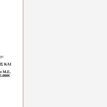
ην:
Σ ΚΑΙ
αι Μ.Ε.
5.000€