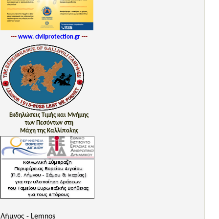
---
www. civilprotection.gr
---
Εκδηλώσεις Τιμής και Μνήμης
των Πεσόντων στη
Μάχη της Καλλίπολης
Λήμνος - Lemnos