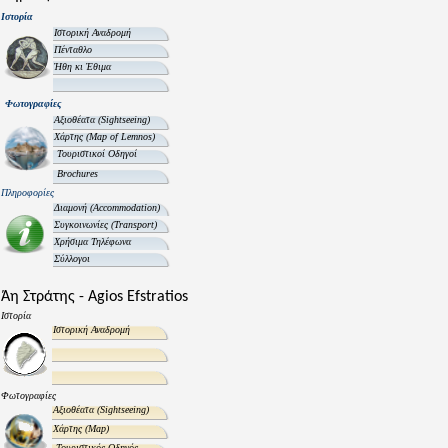
Ιστορία
Ιστορική Αναδρομή
Πένταθλο
Ήθη κι Έθιμα
Φωτογραφίες
Αξιοθέατα
(Sightseeing)
Χάρτης
(Map of Lemnos)
Τουριστικοί Οδηγοί
Brochures
Πληροφορίες
Διαμονή
(Accommodation)
Συγκοινωνίες
(Transport)
Χρήσιμα Τηλέφωνα
Σύλλογοι
Άη Στράτης - Agios Efstratios
Ιστορία
Ιστορική Αναδρομή
Φωτογραφίες
Αξιοθέατα
(Sightseeing)
Χάρτης
(Map)
Τουριστικός Οδηγός