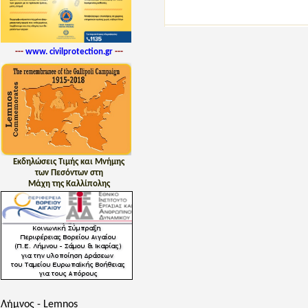
---
www. civilprotection.gr
---
Εκδηλώσεις Τιμής και Μνήμης
των Πεσόντων στη
Μάχη της Καλλίπολης
Λήμνος - Lemnos