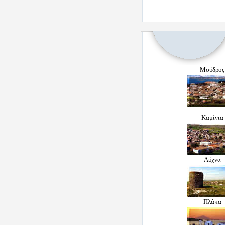
Μούδρος
Καμίνια
Λύχνα
Πλάκα