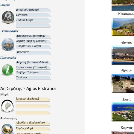
Ιστορία
Ιστορική Αναδρομή
Κάσπακα
Πένταθλο
Ήθη κι Έθιμα
Φωτογραφίες
Αξιοθέατα
(Sightseeing)
Χάρτης
(Map of Lemnos)
Θάνος
Τουριστικοί Οδηγοί
Brochures
Πληροφορίες
Διαμονή
(Accommodation)
Συγκοινωνίες
(Transport)
Θέρμα
Χρήσιμα Τηλέφωνα
Σύλλογοι
Άη Στράτης - Agios Efstratios
Ιστορία
Ιστορική Αναδρομή
Πλατύ
Φωτογραφίες
Αξιοθέατα
(Sightseeing)
Κορνός
Χάρτης
(Map)
Τουριστικός Οδηγός