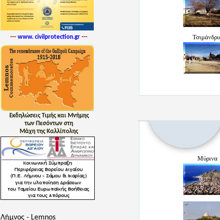
Τσιμάνδρι
---
www. civilprotection.gr
---
Εκδηλώσεις Τιμής και Μνήμης
των Πεσόντων στη
Μάχη της Καλλίπολης
Μύρινα
Λήμνος - Lemnos