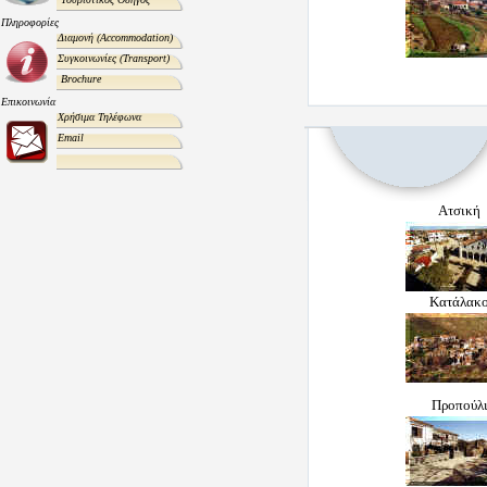
Πληροφορίες
Διαμονή
(Accommodation)
Συγκοινωνίες
(Transport)
Brochure
Επικοινωνία
Χρήσιμα Τηλέφωνα
Email
Ατσική
Κατάλακ
Προπούλ