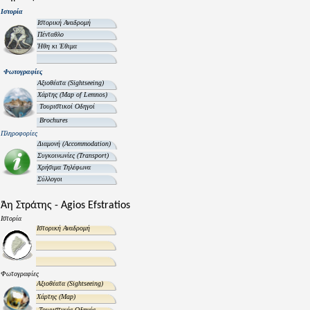
Ιστορία
Ιστορική Αναδρομή
Πένταθλο
Ήθη κι Έθιμα
Φωτογραφίες
Αξιοθέατα
(Sightseeing)
Χάρτης
(Map of Lemnos)
Τουριστικοί Οδηγοί
Brochures
Πληροφορίες
Διαμονή
(Accommodation)
Συγκοινωνίες
(Transport)
Χρήσιμα Τηλέφωνα
Σύλλογοι
Άη Στράτης - Agios Efstratios
Ιστορία
Ιστορική Αναδρομή
Φωτογραφίες
Αξιοθέατα
(Sightseeing)
Χάρτης
(Map)
Τουριστικός Οδηγός