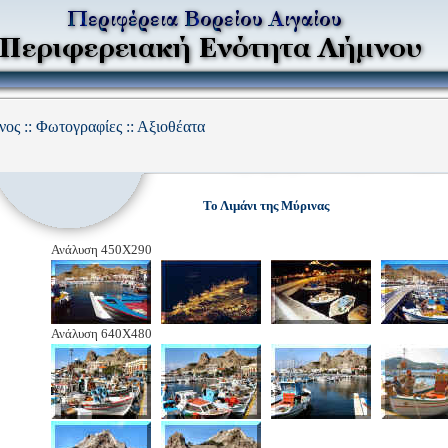
ος :: Φωτογραφίες :: Αξιοθέατα
Το Λιμάνι της Μύρινας
Ανάλυση 450Χ290
Ανάλυση 640Χ480