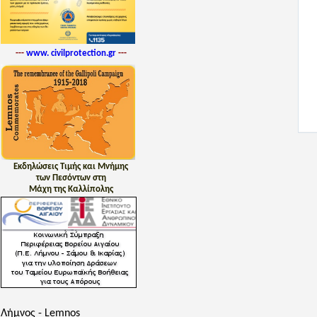
---
www. civilprotection.gr
---
Εκδηλώσεις Τιμής και Μνήμης
των Πεσόντων στη
Μάχη της Καλλίπολης
Λήμνος - Lemnos