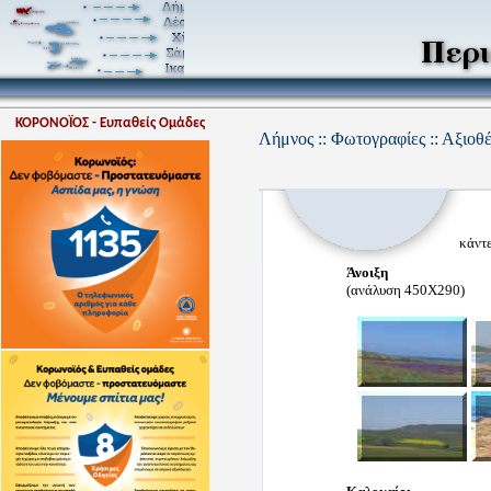
ΚΟΡΟΝΟΪΟΣ - Ευπαθείς Ομάδες
Λήμνος :: Φωτογραφίες :: Αξιοθ
κάντε 
Άνοιξη
(ανάλυση 450Χ290)