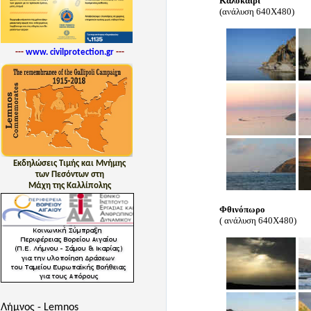
Καλοκαίρι
(ανάλυση 640Χ480)
---
www. civilprotection.gr
---
Εκδηλώσεις Τιμής και Μνήμης
των Πεσόντων στη
Μάχη της Καλλίπολης
Φθινόπωρο
( ανάλυση 640Χ480)
Λήμνος - Lemnos