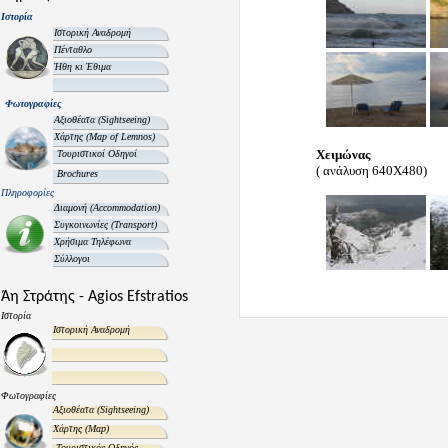
Ιστορία
Ιστορική Αναδρομή
Πένταθλο
Ήθη κι Έθιμα
Φωτογραφίες
Αξιοθέατα
(Sightseeing)
Χάρτης
(Map of Lemnos)
Χειμώνας
Τουριστικοί Οδηγοί
( ανάλυση 640Χ480)
Brochures
Πληροφορίες
Διαμονή
(Accommodation)
Συγκοινωνίες
(Transport)
Χρήσιμα Τηλέφωνα
Σύλλογοι
Άη Στράτης - Agios Efstratios
Ιστορία
Ιστορική Αναδρομή
Φωτογραφίες
Αξιοθέατα
(Sightseeing)
Χάρτης
(Map)
Τουριστικός Οδηγός