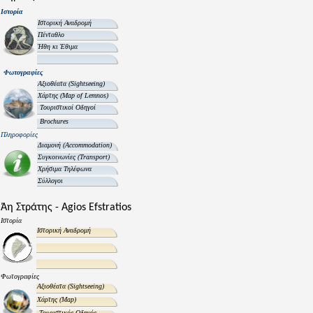
Ιστορία
Ιστορική Αναδρομή
Πένταθλο
Ήθη κι Έθιμα
Φωτογραφίες
Αξιοθέατα
(Sightseeing)
Χάρτης
(Map of Lemnos)
Τουριστικοί Οδηγοί
Brochures
Πληροφορίες
Διαμονή
(Accommodation)
Συγκοινωνίες
(Transport)
Χρήσιμα Τηλέφωνα
Σύλλογοι
Άη Στράτης - Agios Efstratios
Ιστορία
Ιστορική Αναδρομή
Φωτογραφίες
Αξιοθέατα
(Sightseeing)
Χάρτης
(Map)
Τουριστικός Οδηγός