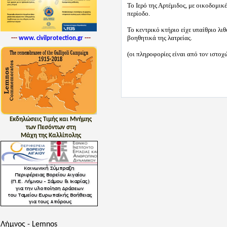
Το Ιερό της Αρτέμιδος, με οικοδομι
περίοδο.
Το κεντρικό κτήριο είχε υπαίθριο λ
βοηθητικά της λατρείας.
---
www. civilprotection.gr
---
(οι πληροφορίες είναι από τον ιστοχ
Εκδηλώσεις Τιμής και Μνήμης
των Πεσόντων στη
Μάχη της Καλλίπολης
Λήμνος - Lemnos