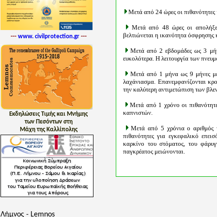
Μετά από 24 ώρες οι πιθανότητες
Μετά από 48 ώρες οι απολήξει
βελτιώνεται η ικανότητα όσφρησης 
---
www. civilprotection.gr
---
Μετά από 2 εβδομάδες ως 3 μήν
ευκολότερα. Η λειτουργία των πνευ
Μετά από 1 μήνα ως 9 μήνες με
λαχάνιασμα. Επανεμφανίζονται κροσ
την καλύτερη αντιμετώπιση των βλε
Μετά από 1 χρόνο οι πιθανότητε
καπνιστών.
Εκδηλώσεις Τιμής και Μνήμης
των Πεσόντων στη
Μετά από 5 χρόνια ο αριθμός 
Μάχη της Καλλίπολης
πιθανότητες για εγκεφαλικό επεισ
καρκίνο του στόματος, του φάρυγ
παγκρέατος μειώνονται.
Λήμνος - Lemnos