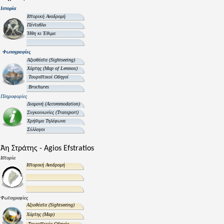
Ιστορία
Ιστορική Αναδρομή
Πένταθλο
Ήθη κι Έθιμα
Φωτογραφίες
Αξιοθέατα
(Sightseeing)
Χάρτης
(Map of Lemnos)
Τουριστικοί Οδηγοί
Brochures
Πληροφορίες
Διαμονή
(Accommodation)
Συγκοινωνίες
(Transport)
Χρήσιμα Τηλέφωνα
Σύλλογοι
Άη Στράτης - Agios Efstratios
Ιστορία
Ιστορική Αναδρομή
Φωτογραφίες
Αξιοθέατα
(Sightseeing)
Χάρτης
(Map)
Τουριστικός Οδηγός