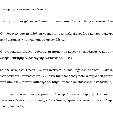
Τα άτομα ηλικίας άνω των 65 ετών
Οι πάσχοντες από χρόνια νοσήματα του αναπνευστικού και καρδιαγγειακού συστήμα
Οι πάσχοντες από μεταβολικά νοσήματα, συμπεριλαμβανομένου και του σακχαρ
φρική ανεπάρκεια και από αιμοσφαιρινοπάθειες.
Οι ανοσοκατασταλμένοι ασθενείς, τα άτομα που κάνουν χημειοθεραπεία, και οι 
νδρομό Επίκτητης Ανοσολογικής Ανεπάρκειας
(AIDS)
Επίσης, σε ομάδα υψηλού κινδύνου ανήκουν και όσοι έρχονται σε συχνή - καθημε
οαναφερθείσες κατηγορίες ατόμων καθώς και όσοι προσφέρουν συνεχώς ή περιστασ
τά τα άτομα π.χ. επαγγελματίες υγείας ( ιατροί, νοσοκόμοι, παραϊατρικό προσωπικό)
Τα άτομα που υπάγονται ή εργάζονται σε υπηρεσίες όπως : Στρατός, Οργανισμοί 
ματα Ασφαλείας κ.α. , που υπάρχει συνωστισμός δηλαδή γενικά σε άτομα που διαμ
αδικής διαβίωσης.