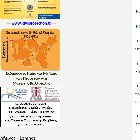
---
www. civilprotection.gr
---
νε
Σύ
Εκδηλώσεις Τιμής και Μνήμης
των Πεσόντων στη
Μάχη της Καλλίπολης
πρ
αυ
Σώ
ομ
Λήμνος - Lemnos