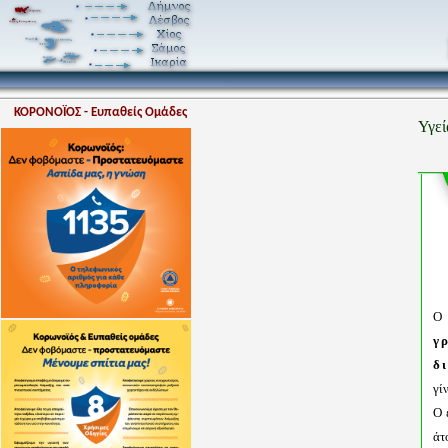
ΚΟΡΟΝΟΪΟΣ - Ευπαθείς Ομάδες
Υγεί
Ο
γ
δ
γί
Ο 
άτ