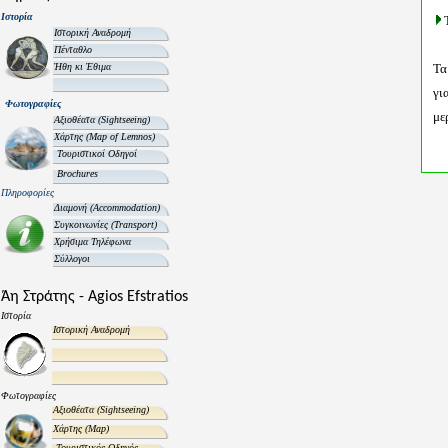
Ιστορία
Ιστορική Αναδρομή
Πένταθλο
Ήθη κι Έθιμα
Τα
γι
Φωτογραφίες
με
Αξιοθέατα
(Sightseeing)
Χάρτης
(Map of Lemnos)
Τουριστικοί Οδηγοί
Brochures
Πληροφορίες
Διαμονή
(Accommodation)
Συγκοινωνίες
(Transport)
Χρήσιμα Τηλέφωνα
Σύλλογοι
Άη Στράτης - Agios Efstratios
Ιστορία
Ιστορική Αναδρομή
Φωτογραφίες
Αξιοθέατα
(Sightseeing)
Χάρτης
(Map)
Τουριστικός Οδηγός