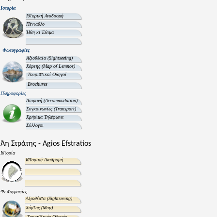
Ιστορία
Ιστορική Αναδρομή
Πένταθλο
Ήθη κι Έθιμα
Φωτογραφίες
Αξιοθέατα
(Sightseeing)
Χάρτης
(Map of Lemnos)
Τουριστικοί Οδηγοί
Brochures
Πληροφορίες
Διαμονή
(Accommodation)
Συγκοινωνίες
(Transport)
Χρήσιμα Τηλέφωνα
Σύλλογοι
Άη Στράτης - Agios Efstratios
Ιστορία
Ιστορική Αναδρομή
Φωτογραφίες
Αξιοθέατα
(Sightseeing)
Χάρτης
(Map)
Τουριστικός Οδηγός