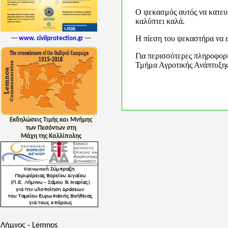
Ο ψεκασμός αυτός να κατευθ
καλύπτει καλά.
Η πίεση του ψεκαστήρα να εί
---
www. civilprotection.gr
---
Για περισσότερες πληροφορ
Τμήμα Αγροτικής Ανάπτυξη
Εκδηλώσεις Τιμής και Μνήμης
των Πεσόντων στη
Μάχη της Καλλίπολης
Λήμνος - Lemnos